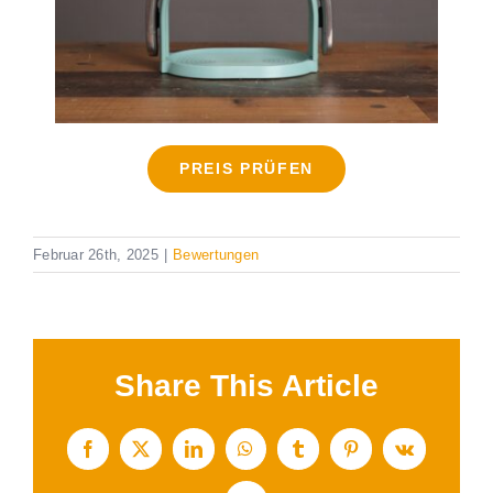
PREIS PRÜFEN
Februar 26th, 2025
|
Bewertungen
Share This Article
Facebook
X
LinkedIn
WhatsApp
Tumblr
Pinterest
Vk