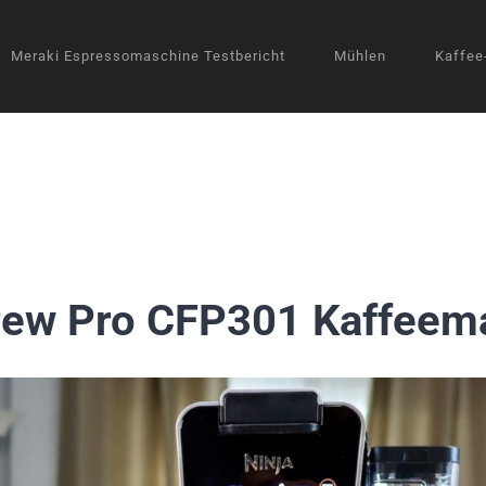
Meraki Espressomaschine Testbericht
Mühlen
Kaffee
rew Pro CFP301 Kaffeem